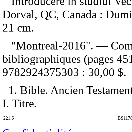
Introducere in studiul Ve
Dorval, QC, Canada : Dumi
21 cm.
"Montreal-2016". — Compr
bibliographiques (pages 4
9782924375303 :
30,00 $
.
1. Bible. Ancien Testament
I. Titre.
221.6
BS117