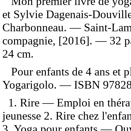
Mon premier livre de yog
et Sylvie Dagenais-Douville ;
Charbonneau. — Saint-Lamb
compagnie, [2016]. — 32 pag
24 cm.
Pour enfants de 4 ans et 
Yogarigolo. —
ISBN
97828
1. Rire — Emploi en thér
jeunesse 2. Rire chez l'enf
3. Yoga pour enfants — Ouvr