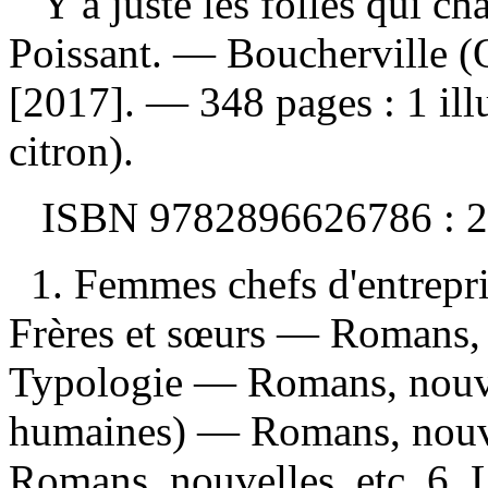
Y a juste les folles qui c
Poissant. — Boucherville (
[2017]. — 348 pages : 1 ill
citron).
ISBN
9782896626786 :
2
1. Femmes chefs d'entrepr
Frères et sœurs — Romans,
Typologie — Romans, nouvell
humaines) — Romans, nouvel
Romans, nouvelles, etc. 6. Lit