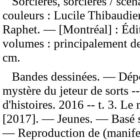
Sorcières, sorcières
/ scén
couleurs : Lucile Thibaudier
Raphet. — [Montréal] : Édi
volumes : principalement des
cm.
Bandes dessinées. —
Dépo
mystère du jeteur de sorts -
d'histoires. 2016 -- t. 3. L
[2017]. — Jeunes. —
Basé 
—
Reproduction de (manife