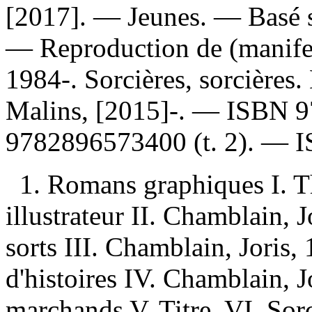
[2017]. — Jeunes. —
Basé 
—
Reproduction de (manife
1984-. Sorcières, sorcières
Malins, [2015]-. —
ISBN
9
9782896573400
(t. 2). —
1. Romans graphiques I. Th
illustrateur II. Chamblain, 
sorts III. Chamblain, Joris
d'histoires IV. Chamblain, J
marchands V. Titre. VI. Sorc