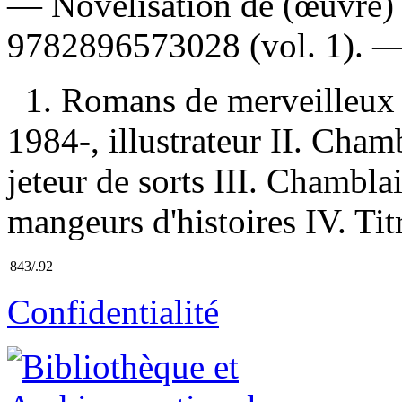
—
Novélisation de (œuvre)
9782896573028
(vol. 1). 
1. Romans de merveilleux h
1984-, illustrateur II. Cham
jeteur de sorts III. Chambla
mangeurs d'histoires IV. Titr
843/.92
Confidentialité