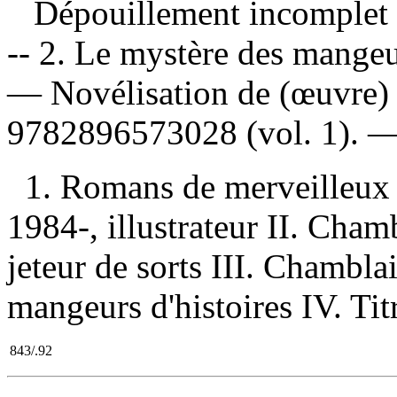
Dépouillement incomplet
-- 2. Le mystère des mangeu
—
Novélisation de (œuvre)
9782896573028
(vol. 1). 
1. Romans de merveilleux h
1984-, illustrateur II. Cham
jeteur de sorts III. Chambla
mangeurs d'histoires IV. Titr
843/.92