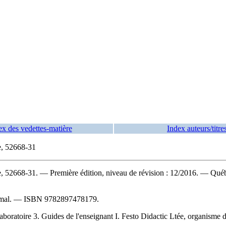
ex des vedettes-matière
Index auteurs/titre
re, 52668-31
re, 52668-31
. — Première édition, niveau de révision : 12/2016. — Québ
ermal. —
ISBN
9782897478179
.
oratoire 3. Guides de l'enseignant I. Festo Didactic Ltée, organisme de 