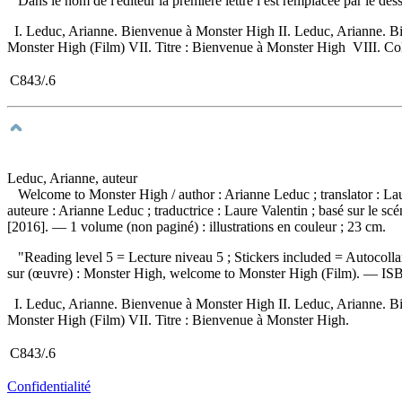
Dans le nom de l'éditeur la première lettre i est remplacée par le d
I. Leduc, Arianne. Bienvenue à Monster High II. Leduc, Arianne. Bie
Monster High (Film) VII. Titre : Bienvenue à Monster High VIII. Colle
C843/.6
Leduc, Arianne, auteur
Welcome to Monster High
/ author : Arianne Leduc ; translator : 
auteure : Arianne Leduc ; traductrice : Laure Valentin ; basé sur le s
[2016]. — 1 volume (non paginé) : illustrations en couleur ; 23 cm.
"Reading level 5 = Lecture niveau 5 ; Stickers included = Autocollan
sur (œuvre) :
Monster High, welcome to Monster High (Film). —
IS
I. Leduc, Arianne. Bienvenue à Monster High II. Leduc, Arianne. Bie
Monster High (Film) VII. Titre : Bienvenue à Monster High.
C843/.6
Confidentialité