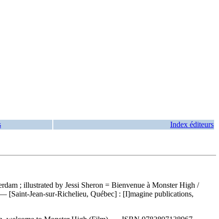
s
Index éditeurs
terdam ; illustrated by Jessi Sheron = Bienvenue à Monster High /
. — [Saint-Jean-sur-Richelieu, Québec] : [I]magine publications,