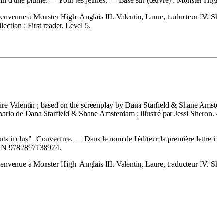
essin d'une plume. — Pour les jeunes. —
Basé sur (œuvre) :
Monster Hig
nvenue à Monster High. Anglais III. Valentin, Laure, traducteur IV. She
ction : First reader. Level 5.
Laure Valentin ; based on the screenplay by Dana Starfield & Shane Ams
cénario de Dana Starfield & Shane Amsterdam ; illustré par Jessi Sheron
ts inclus"--Couverture. — Dans le nom de l'éditeur la première lettre 
BN
9782897138974
.
nvenue à Monster High. Anglais III. Valentin, Laure, traducteur IV. She