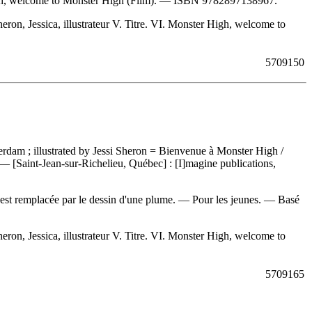
h, welcome to Monster High (Film). —
ISBN
9782897138967
.
ron, Jessica, illustrateur V. Titre. VI. Monster High, welcome to
5709150
terdam ; illustrated by Jessi Sheron = Bienvenue à Monster High /
. — [Saint-Jean-sur-Richelieu, Québec] : [I]magine publications,
i est remplacée par le dessin d'une plume. — Pour les jeunes. —
Basé
ron, Jessica, illustrateur V. Titre. VI. Monster High, welcome to
5709165