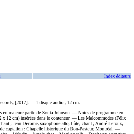
s
Index éditeurs
Records, [2017]. — 1 disque audio ; 12 cm.
oles en majeure partie de Sonia Johnson. — Notes de programme en
 à 12 x 12 cm) insérées dans le conteneur. — Les Malcommodes (Félix
 chant ; Jean Derome, saxophone alto, flûte, chant ; André Leroux,
 de captation : Chapelle historique du Bon-Pasteur, Montréal. —