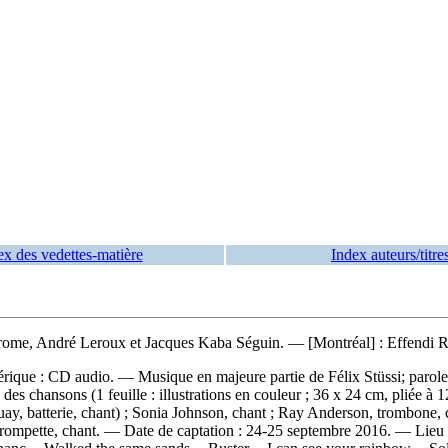
ex des vedettes-matière
Index auteurs/titre
rome, André Leroux et Jacques Kaba Séguin
. — [Montréal] : Effendi 
mérique : CD audio. — Musique en majeure partie de Félix Stüssi; par
 des chansons (1 feuille : illustrations en couleur ; 36 x 24 cm, pliée
guay, batterie, chant) ; Sonia Johnson, chant ; Ray Anderson, trombone,
 trompette, chant. — Date de captation : 24-25 septembre 2016. — Lieu