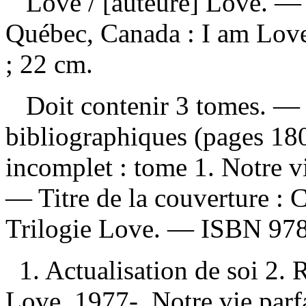
Love
/ [auteure] Love. —
Québec, Canada : I am Love
; 22 cm.
Doit contenir 3 tomes. — 
bibliographiques (pages 1
incomplet :
tome 1. Notre vi
—
Titre de la couverture :
C
Trilogie Love. —
ISBN
97
1. Actualisation de soi 2.
Love, 1977-. Notre vie parfa