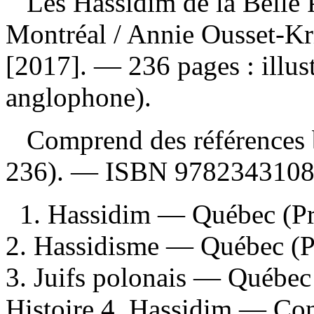
Les Hassidim de la Belle 
Montréal
/ Annie Ousset-Kr
[2017]. — 236 pages : illus
anglophone).
Comprend des références b
236). —
ISBN
978234310
1. Hassidim — Québec (P
2. Hassidisme — Québec (P
3. Juifs polonais — Québe
Histoire 4. Hassidim — Cond