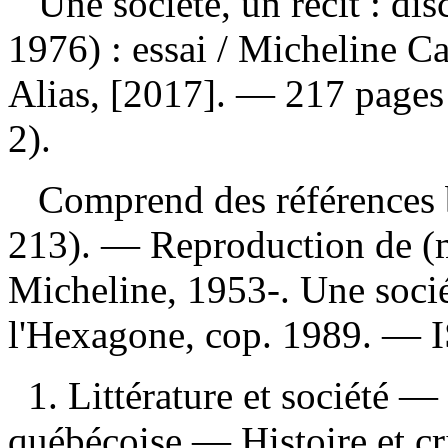
Une société, un récit : di
1976) : essai
/ Micheline C
Alias, [2017]. — 217 pages 
2).
Comprend des références b
213). —
Reproduction de (m
Micheline, 1953-. Une sociét
l'Hexagone, cop. 1989. —
1. Littérature et société —
québécoise — Histoire et cr