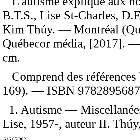
L'autisme expliqué aux n
B.T.S., Lise St-Charles, D.E
Kim Thúy. — Montréal (Québ
Québecor média, [2017]. — 1
cm.
Comprend des références b
169). —
ISBN
9782895687
1. Autisme — Miscellanées 
Lise, 1957-, auteur II. Thúy,
616.85/882