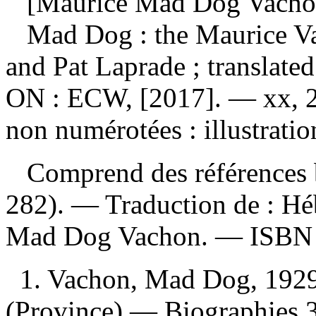
[Maurice Mad Dog Vachon
Mad Dog : the Maurice V
and Pat Laprade ; translat
ON : ECW, [2017]. — xx, 2
non numérotées : illustratio
Comprend des références b
282). —
Traduction de :
Hé
Mad Dog Vachon. —
ISB
1. Vachon, Mad Dog, 192
(Province) — Biographies 3.