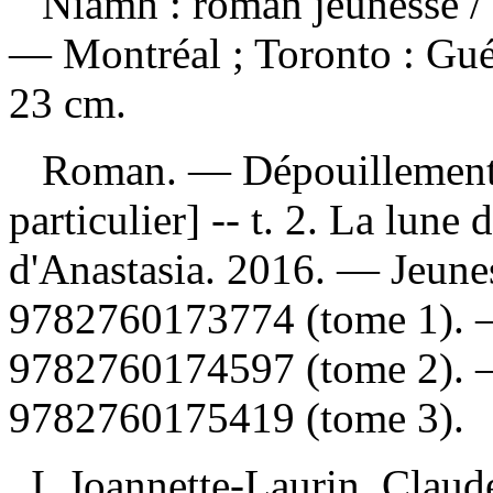
Niamh : roman jeunesse
/
— Montréal ; Toronto : Gué
23 cm.
Roman. —
Dépouillement
particulier] -- t. 2. La lune
d'Anastasia. 2016. — Jeun
9782760173774 (tome 1)
.
9782760174597 (tome 2)
.
9782760175419 (tome 3)
.
I. Joannette-Laurin, Clau