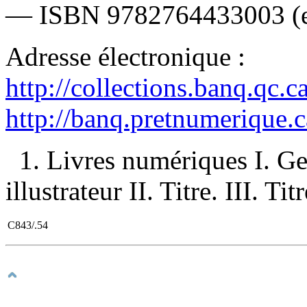
—
ISBN
9782764433003
(
Adresse électronique :
http://collections.banq.qc.
http://banq.pretnumerique.
1. Livres numériques I. G
illustrateur II. Titre. III. Ti
C843/.54