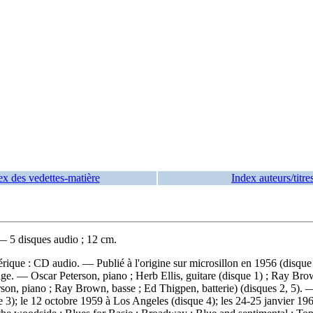
ex des vedettes-matière
Index auteurs/titre
 — 5 disques audio ; 12 cm.
érique : CD audio. — Publié à l'origine sur microsillon en 1956 (disque
 — Oscar Peterson, piano ; Herb Ellis, guitare (disque 1) ; Ray Brown,
rson, piano ; Ray Brown, basse ; Ed Thigpen, batterie) (disques 2, 5).
que 3); le 12 octobre 1959 à Los Angeles (disque 4); les 24-25 janvier 