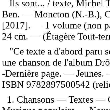
Ils sont...
/ texte, Michel T
Ben. — Moncton (N.-B.), C
[2017]. — 1 volume (non pag
24 cm. — (Étagère Tout-terr
"Ce texte a d'abord paru so
une chanson de l'album Drôl
-Dernière page. — Jeunes.
ISBN
9782897500542
(reli
1. Chansons — Textes — O