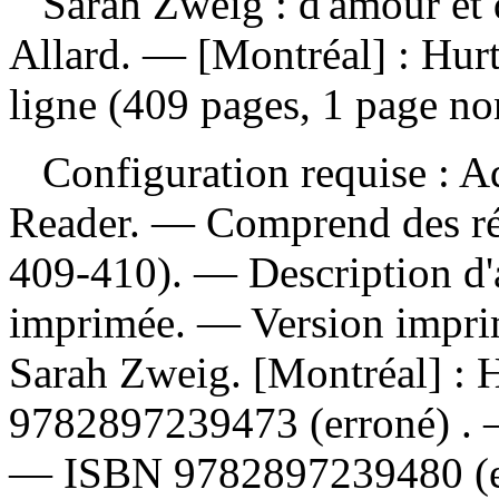
Sarah Zweig : d'amour et
Allard. — [Montréal] : Hurt
ligne (409 pages, 1 page n
Configuration requise : Ad
Reader. — Comprend des réf
409-410). — Description d'a
imprimée. —
Version impri
Sarah Zweig. [Montréal] : 
9782897239473
(erroné) .
—
ISBN
9782897239480
(