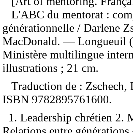
[Art of mentoring. França
L'ABC du mentorat : comp
générationnelle
/ Darlene Z
MacDonald. — Longueuil (Q
Ministère multilingue inter
illustrations ; 21 cm.
Traduction de :
Zschech, 
ISBN
9782895761600
.
1. Leadership chrétien 2. M
Relations entre génération