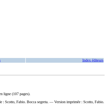
s
Index éditeurs
en ligne (107 pages).
de :
Scotto, Fabio. Bocca segreta. —
Version imprimée :
Scotto, Fabio.