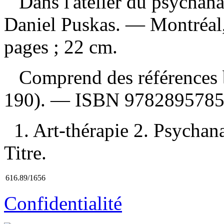
Dans l'atelier du psychanal
Daniel Puskas. — Montréal,
pages ; 22 cm.
Comprend des références b
190). —
ISBN
978289578
1. Art-thérapie 2. Psychanal
Titre.
616.89/1656
Confidentialité