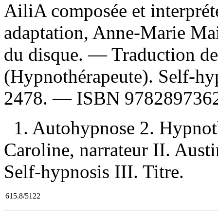
AiliA composée et interprét
adaptation, Anne-Marie Mai
du disque. —
Traduction de
(Hypnothérapeute). Self-h
2478. —
ISBN
9782897362
1. Autohypnose 2. Hypnoth
Caroline, narrateur II. Aust
Self-hypnosis III. Titre.
615.8/5122