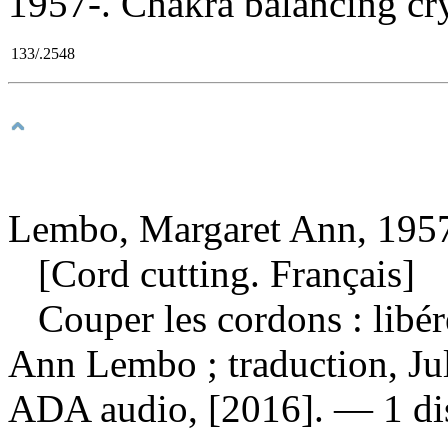
1957-. Chakra balancing crys
133/.2548
Lembo, Margaret Ann, 1957
[Cord cutting. Français]
Couper les cordons : libé
Ann Lembo ; traduction, Jul
ADA audio, [2016]. — 1 dis