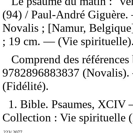
Le psaume du matin : "ven
(94)
/ Paul-André Giguère.
Novalis ; [Namur, Belgique]
; 19 cm. — (Vie spirituelle)
Comprend des références 
9782896883837
(Novalis)
(Fidélité).
1. Bible. Psaumes, XCIV —
Collection : Vie spirituelle 
223/.2077