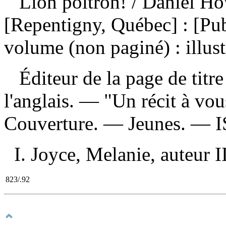
Lion poltron!
/ Daniel Ho
[Repentigny, Québec] : [Pu
volume (non paginé) : illust
Éditeur de la page de titre
l'anglais. — "Un récit à vous
Couverture. — Jeunes. —
I. Joyce, Melanie, auteur II
823/.92