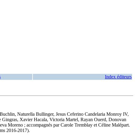
s
Index éditeurs
e Buchlin, Naturella Bullinger, Jesus Ceferino Candelaria Monroy IV,
e Gingras, Xavier Hacala, Victoria Martel, Rayan Ouerd, Donovan
nueva Moreno ; accompagnés par Carole Tremblay et Céline Malépart.
bums 2016-2017).