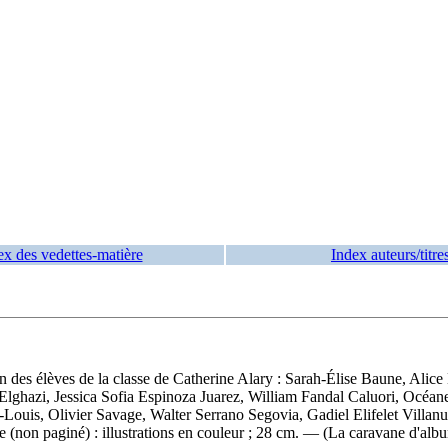
ex des vedettes-matière
Index auteurs/titre
on des élèves de la classe de Catherine Alary : Sarah-Élise Baune, Alic
ghazi, Jessica Sofia Espinoza Juarez, William Fandal Caluori, Océan
Louis, Olivier Savage, Walter Serrano Segovia, Gadiel Elifelet Villa
 (non paginé) : illustrations en couleur ; 28 cm. — (La caravane d'al