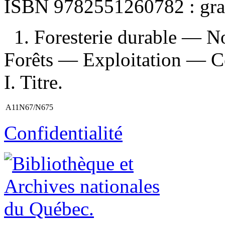
ISBN
9782551260782 :
gra
1. Foresterie durable — 
Forêts — Exploitation — Ce
I. Titre.
A11N67/N675
Confidentialité