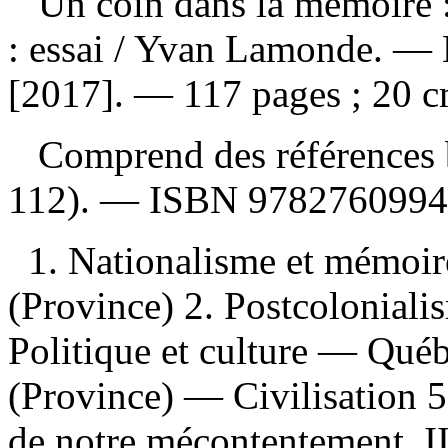
Un coin dans la mémoire :
: essai
/ Yvan Lamonde. — M
[2017]. — 117 pages ; 20 c
Comprend des références b
112). —
ISBN
9782760994
1. Nationalisme et mémoi
(Province) 2. Postcolonial
Politique et culture — Qué
(Province) — Civilisation 5. 
de notre mécontentement II