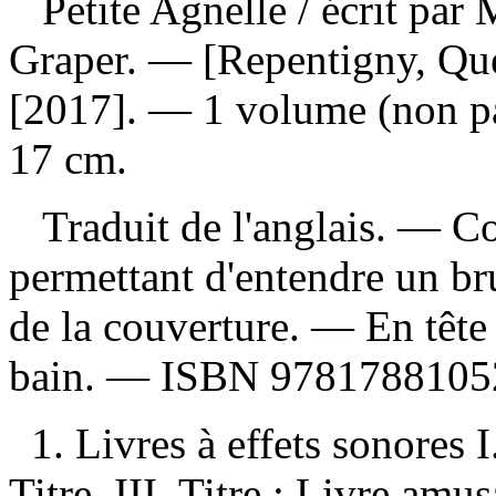
Petite Agnelle
/ écrit par
Graper. — [Repentigny, Qué
[2017]. — 1 volume (non pag
17 cm.
Traduit de l'anglais. — Co
permettant d'entendre un b
de la couverture. —
En tête 
bain. —
ISBN
9781788105
1. Livres à effets sonores I
Titre. III. Titre : Livre amu