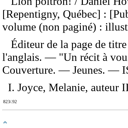
Lion poltron!
/ Daniel Ho
[Repentigny, Québec] : [Pu
volume (non paginé) : illust
Éditeur de la page de titre
l'anglais. — "Un récit à vous
Couverture. — Jeunes. —
I. Joyce, Melanie, auteur II
823/.92