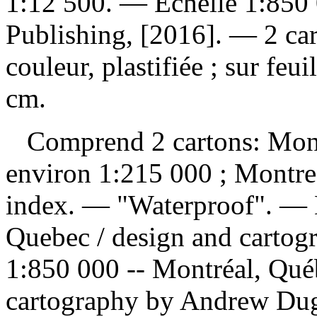
1:12 500. — Échelle 1:85
Publishing, [2016]. — 2 cart
couleur, plastifiée ; sur feu
cm.
Comprend 2 cartons: Montr
environ 1:215 000 ; Montr
index. — "Waterproof". —
Quebec / design and cartog
1:850 000 -- Montréal, Québ
cartography by Andrew Dug