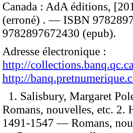
Canada : AdA éditions, [2
(erroné) . —
ISBN
978289
9782897672430
(epub).
Adresse électronique :
http://collections.banq.qc.
http://banq.pretnumerique.
1. Salisbury, Margaret Po
Romans, nouvelles, etc. 2. H
1491-1547 — Romans, nouve