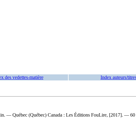
ex des vedettes-matière
Index auteurs/titre
rmain. — Québec (Québec) Canada : Les Éditions FouLire, [2017]. — 60 pa