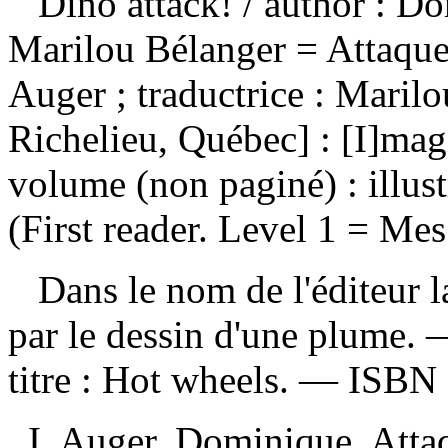
Dino attack!
/ author : Do
Marilou Bélanger = Attaque
Auger ; traductrice : Maril
Richelieu, Québec] : [I]mag
volume (non paginé) : illus
(First reader. Level 1 = Mes
Dans le nom de l'éditeur la
par le dessin d'une plume.
titre :
Hot wheels. —
ISBN
I. Auger, Dominique. Attaq