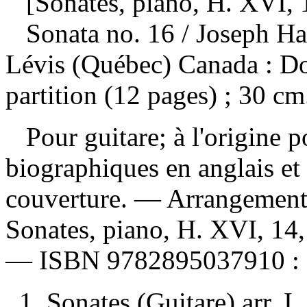
[Sonates, piano, H. XVI, 1
Sonata no. 16
/ Joseph H
Lévis (Québec) Canada : D
partition (12 pages) ; 30 cm
Pour guitare; à l'origine 
biographiques en anglais et 
couverture. —
Arrangement
Sonates, piano, H. XVI, 14
—
ISBN
9782895037910 :
1. Sonates (Guitare) arr. 