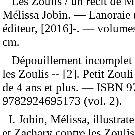
Les Zoulis
/ un récit de M
Mélissa Jobin. — Lanoraie 
éditeur, [2016]-. — volumes 
cm.
Dépouillement incomplet
les Zoulis -- [2]. Petit Zou
de 4 ans et plus. —
ISBN
9
9782924695173
(vol. 2).
I. Jobin, Mélissa, illustr
et Zachary contre les Zoulis