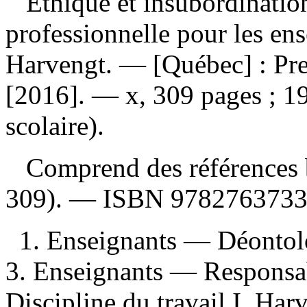
Éthique et insubordinatio
professionnelle pour les en
Harvengt. — [Québec] : Pres
[2016]. — x, 309 pages ; 1
scolaire).
Comprend des références b
309). —
ISBN
9782763733
1. Enseignants — Déontolo
3. Enseignants — Responsabi
Discipline du travail I. Harv