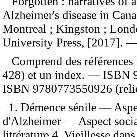
Forgotten : narratives of 
Alzheimer's disease in Can
Montreal ; Kingston ; Lond
University Press, [2017]. —
Comprend des références b
428) et un index. —
ISBN
ISBN
9780773550926
(reli
1. Démence sénile — Aspe
d'Alzheimer — Aspect socia
littérature 4. Vieillesse dans