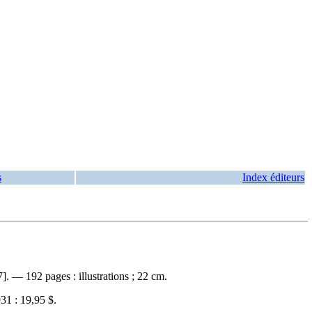
s
Index éditeurs
. — 192 pages : illustrations ; 22 cm.
31 :
19,95 $
.