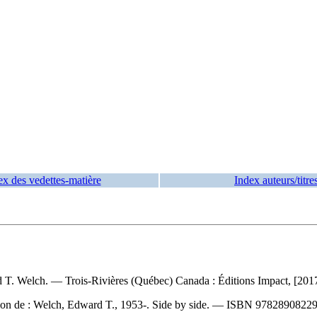
ex des vedettes-matière
Index auteurs/titre
 T. Welch. — Trois-Rivières (Québec) Canada : Éditions Impact, [2017]
ion de :
Welch, Edward T., 1953-. Side by side. —
ISBN
97828908229