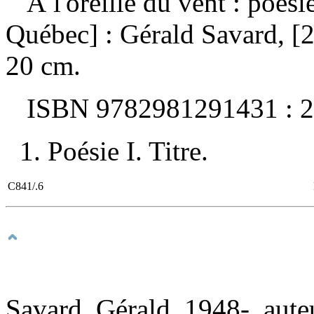
À l'oreille du vent : poési
Québec] : Gérald Savard, [2
20 cm.
ISBN
9782981291431 :
2
1. Poésie I. Titre.
C841/.6
Savard, Gérald, 1948-, aute