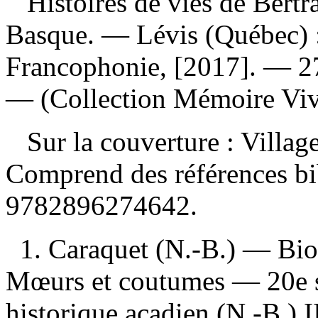
Histoires de vies de Bert
Basque. — Lévis (Québec) :
Francophonie, [2017]. — 270
— (Collection Mémoire Viva
Sur la couverture : Villag
Comprend des références b
9782896274642
.
1. Caraquet (N.-B.) — Bio
Mœurs et coutumes — 20e si
historique acadien (N.-B.) II