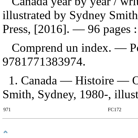
Canada year by year
/ wr
illustrated by Sydney Smit
Press, [2016]. — 96 pages : 
Comprend un index. — Po
9781771383974
.
1. Canada — Histoire — Ou
Smith, Sydney, 1980-, illustr
971
FC172