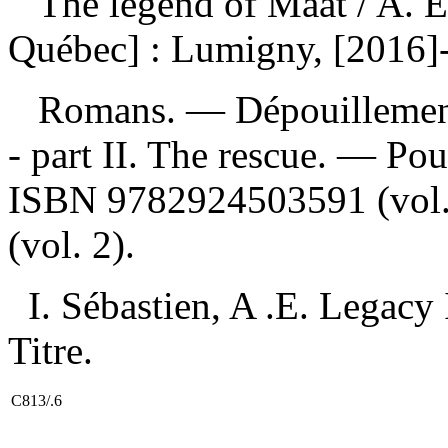
The legend of Maat
/ A. 
Québec] : Lumigny, [2016]
Romans. —
Dépouillemen
- part II. The rescue. — Pou
ISBN
9782924503591
(vol
(vol. 2).
I. Sébastien, A .E. Legacy 
Titre.
C813/.6