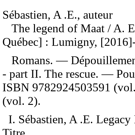
Sébastien, A .E., auteur
The legend of Maat
/ A. 
Québec] : Lumigny, [2016]
Romans. —
Dépouillemen
- part II. The rescue. — Pou
ISBN
9782924503591
(vol
(vol. 2).
I. Sébastien, A .E. Legacy 
Titre.