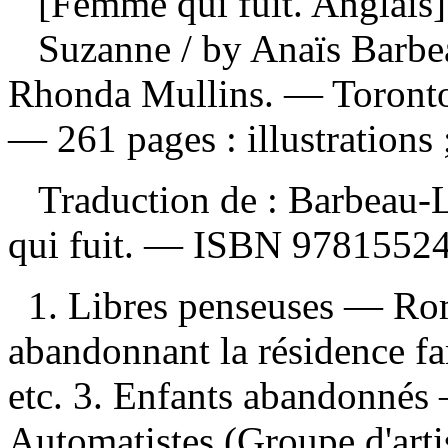
[Femme qui fuit. Anglais]
Suzanne
/ by Anaïs Barbea
Rhonda Mullins. — Toronto
— 261 pages : illustrations 
Traduction de :
Barbeau-L
qui fuit. —
ISBN
9781552
1. Libres penseuses — Rom
abandonnant la résidence f
etc. 3. Enfants abandonnés 
Automatistes (Groupe d'arti