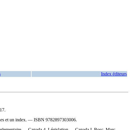
s
Index éditeurs
17.
ues et un index. —
ISBN
9782897303006
.
rlementaire — Canada 4. Législation — Canada I. Bosc, Marc,