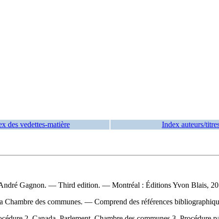
ex des vedettes-matière
Index auteurs/titre
 André Gagnon. — Third edition. — Montréal : Éditions Yvon Blais, 20
 de la Chambre des communes. — Comprend des références bibliographiq
cédure 2. Canada. Parlement. Chambre des communes 3. Procédure pa