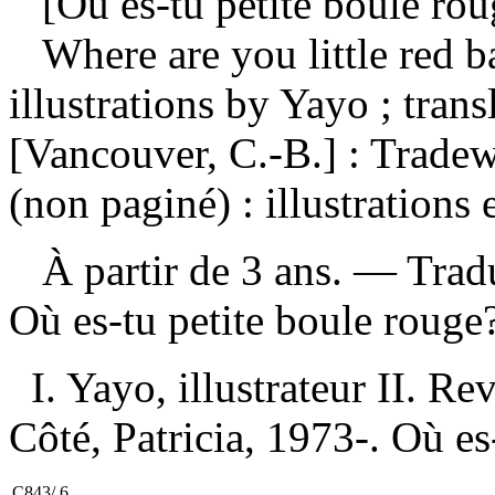
[Où es-tu petite boule rou
Where are you little red b
illustrations by Yayo ; tra
[Vancouver, C.-B.] : Trad
(non paginé) : illustrations
À partir de 3 ans. —
Trad
Où es-tu petite boule roug
I. Yayo, illustrateur II. Re
Côté, Patricia, 1973-. Où es
C843/.6