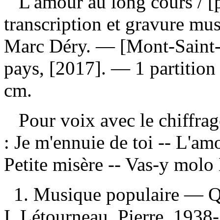
L'amour au long cours
/ [
transcription et gravure mu
Marc Déry. — [Mont-Saint-
pays, [2017]. — 1 partition (
cm.
Pour voix avec le chiffra
:
Je m'ennuie de toi -- L'amo
Petite misère -- Vas-y mol
1. Musique populaire — 
I. Létourneau, Pierre, 1938-