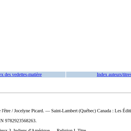
ex des vedettes-matière
Index auteurs/titre
 l'être
/ Jocelyne Picard. — Saint-Lambert (Québec) Canada : Les Édi
BN
9782923568263
.
ieux 3. Indiens d'Amérique — Religion I. Titre.