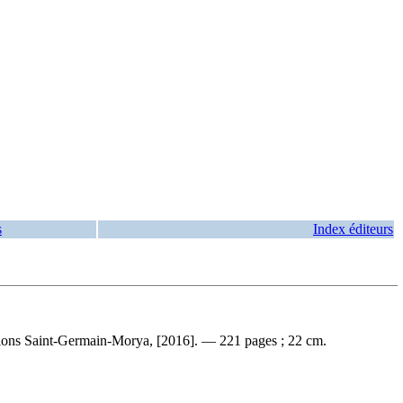
s
Index éditeurs
tions Saint-Germain-Morya, [2016]. — 221 pages ; 22 cm.