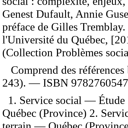
social : complexité, enjeux,
Genest Dufault, Annie Gusew
préface de Gilles Tremblay
l'Université du Québec, [2
(Collection Problèmes sociau
Comprend des références b
243). —
ISBN
978276054
1. Service social — Étude
Québec (Province) 2. Servi
terrain — Québec (Province)