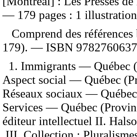
[Montréal] : Les Presses de 
— 179 pages : 1 illustratio
Comprend des références b
179). —
ISBN
9782760637
1. Immigrants — Québec 
Aspect social — Québec (P
Réseaux sociaux — Québec 
Services — Québec (Provinc
éditeur intellectuel II. Halso
III. Collection : Pluralisme