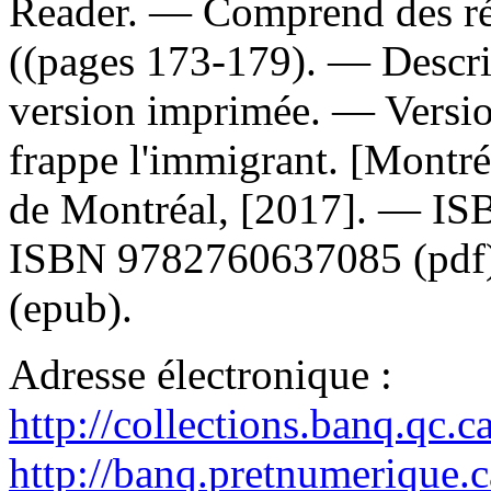
Reader. — Comprend des ré
((pages 173-179). — Descrip
version imprimée. —
Versi
frappe l'immigrant. [Montréa
de Montréal, [2017]. —
IS
ISBN
9782760637085
(pdf
(epub).
Adresse électronique :
http://collections.banq.qc.
http://banq.pretnumerique.