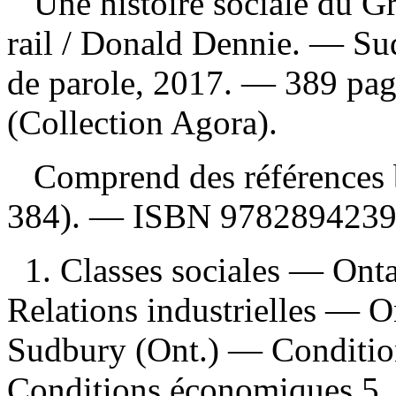
Une histoire sociale du Gr
rail
/ Donald Dennie. — Sudb
de parole, 2017. — 389 page
(Collection Agora).
Comprend des références b
384). —
ISBN
978289423
1. Classes sociales — Ont
Relations industrielles — 
Sudbury (Ont.) — Condition
Conditions économiques 5. 