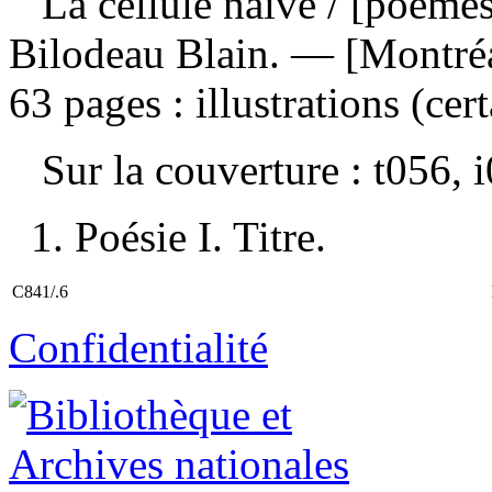
La cellule naïve
/ [poèmes
Bilodeau Blain. — [Montréa
63 pages : illustrations (cer
Sur la couverture : t056,
1. Poésie I. Titre.
C841/.6
Confidentialité