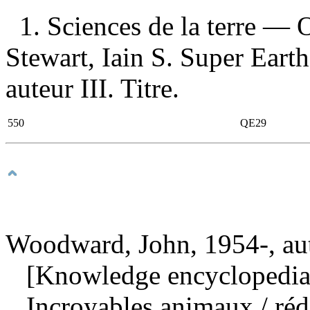
1. Sciences de la terre — 
Stewart, Iain S. Super Eart
auteur III. Titre.
550
QE29
Woodward, John, 1954-, au
[Knowledge encyclopedia 
Incroyables animaux
/ ré