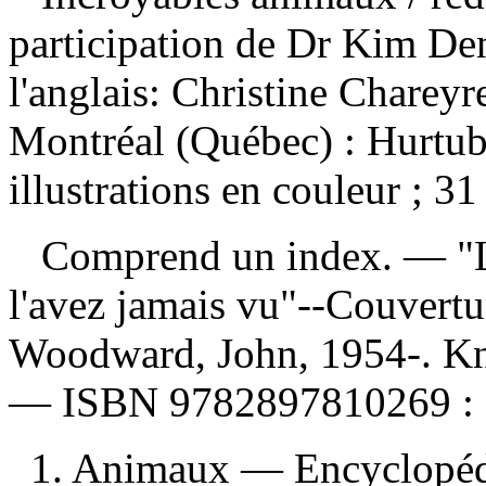
participation de Dr Kim Den
l'anglais: Christine Charey
Montréal (Québec) : Hurtub
illustrations en couleur ; 31
Comprend un index. — "L
l'avez jamais vu"--Couvert
Woodward, John, 1954-. Kn
—
ISBN
9782897810269 :
1. Animaux — Encyclopédi